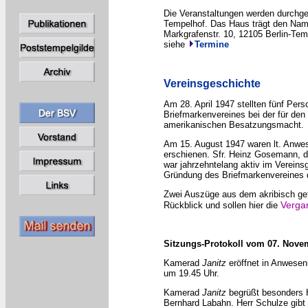
Die Veranstaltungen werden durchgef
Tempelhof. Das Haus trägt den Namen
Markgrafenstr. 10, 12105 Berlin-Tem
siehe
Termine
Vereinsgeschichte
Am 28. April 1947 stellten fünf Pe
Briefmarkenvereines bei der für den
amerikanischen Besatzungsmacht.
Am 15. August 1947 waren lt. Anwes
erschienen. Sfr. Heinz Gosemann, d
war jahrzehntelang aktiv im Verein
Gründung des Briefmarkenvereines 
Zwei Auszüge aus dem akribisch gef
Verga
Rückblick und sollen hier die
Sitzungs-Protokoll vom 07. Nove
Kamerad
Janitz
eröffnet in Anwesen
um 19.45 Uhr.
Kamerad
Janitz
begrüßt besonders H
Bernhard Labahn. Herr Schulze gibt