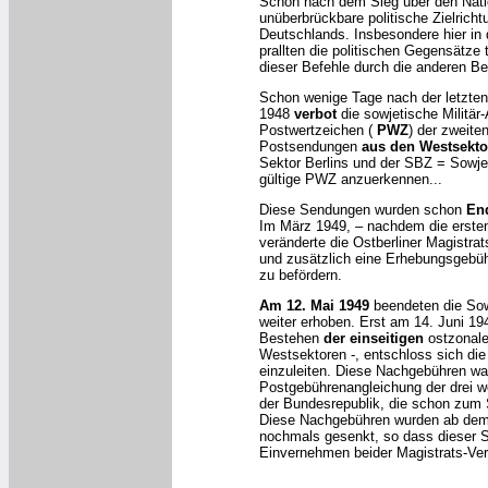
Schon nach dem Sieg über den Nati
unüberbrückbare politische Zielrich
Deutschlands. Insbesondere hier in
prallten die politischen Gegensätze
dieser Befehle durch die anderen B
Schon wenige Tage nach der letzte
1948
verbot
die sowjetische Militär
Postwertzeichen (
PWZ
) der zweite
Postsendungen
aus den Westsekto
Sektor Berlins und der SBZ = Sowje
gültige PWZ anzuerkennen...
Diese Sendungen wurden schon
En
Im März 1949, – nachdem die ersten
veränderte die Ostberliner Magistr
und zusätzlich eine Erhebungsgebüh
zu befördern.
Am 12. Mai 1949
beendeten die So
weiter erhoben. Erst am 14. Juni 19
Bestehen
der einseitigen
ostzonal
Westsektoren -, entschloss sich d
einzuleiten. Diese Nachgebühren war
Postgebührenangleichung der drei we
der Bundesrepublik, die schon zum
Diese Nachgebühren wurden ab dem 
nochmals gesenkt, so dass dieser 
Einvernehmen beider Magistrats-Ver